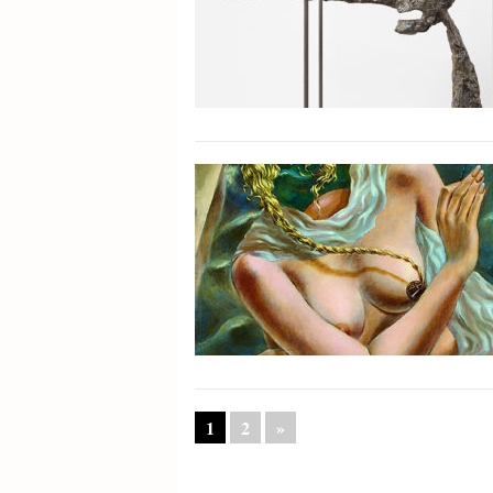
1
2
»