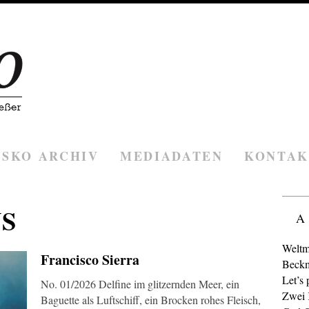
ESKO ARCHIV
MEDIADATEN
KONTAK
S
A
Weltm
Francisco Sierra
Beckm
Let’s 
No. 01/2026 Delfine im glitzernden Meer, ein
Zwei K
Baguette als Luftschiff, ein Brocken rohes Fleisch,