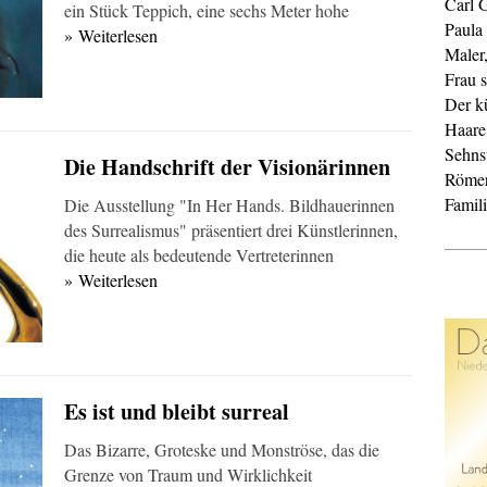
Carl 
ein Stück Teppich, eine sechs Meter hohe
Paula
» Weiterlesen
Maler
Frau s
Der k
Haare
Sehnsu
Die Handschrift der Visionärinnen
Röme
Famil
Die Ausstellung "In Her Hands. Bildhauerinnen
des Surrealismus" präsentiert drei Künstlerinnen,
die heute als bedeutende Vertreterinnen
» Weiterlesen
Es ist und bleibt surreal
Das Bizarre, Groteske und Monströse, das die
Grenze von Traum und Wirklichkeit