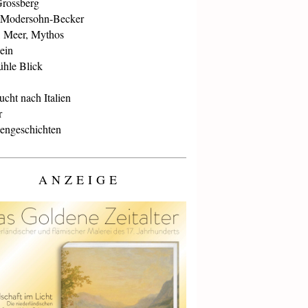
Grossberg
 Modersohn-Becker
, Meer, Mythos
ein
ühle Blick
cht nach Italien
r
iengeschichten
ANZEIGE