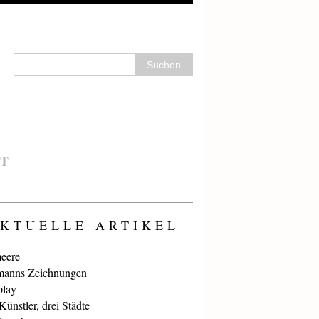
T
KTUELLE ARTIKEL
eere
anns Zeichnungen
play
ünstler, drei Städte