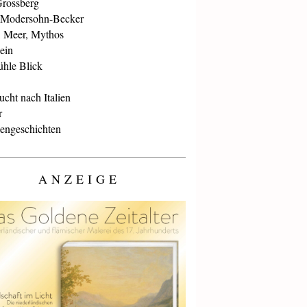
Grossberg
 Modersohn-Becker
, Meer, Mythos
ein
ühle Blick
cht nach Italien
r
iengeschichten
ANZEIGE