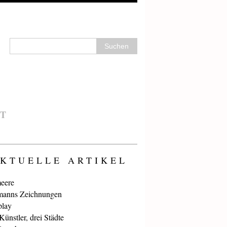
T
KTUELLE ARTIKEL
eere
anns Zeichnungen
play
ünstler, drei Städte