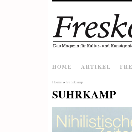
HOME
ARTIKEL
FR
Home
»
Suhrkamp
SUHRKAMP