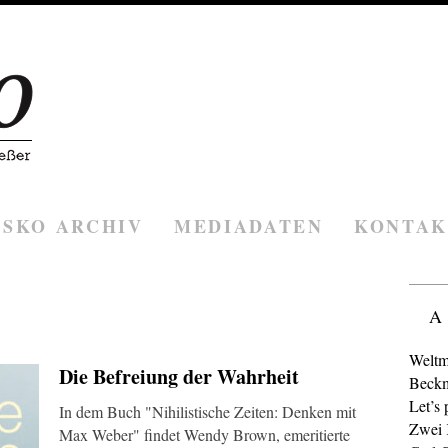
ESKO ARCHIV
MEDIADATEN
KONTAK
A
Weltm
Die Befreiung der Wahrheit
Beckm
Let’s 
In dem Buch "Nihilistische Zeiten: Denken mit
Zwei K
Max Weber" findet Wendy Brown, emeritierte