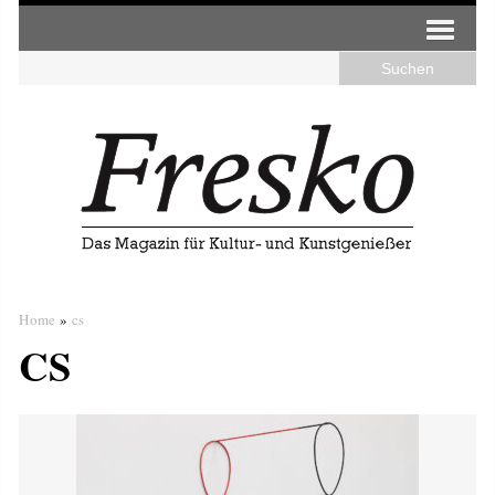
Home
»
cs
CS