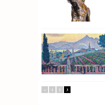
«
1
2
3