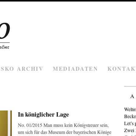
ESKO ARCHIV
MEDIADATEN
KONTAK
A
Weltm
In königlicher Lage
Beckm
Let’s 
No. 01/2015 Man muss kein Königstreuer sein,
Zwei K
um sich für das Museum der bayerischen Könige