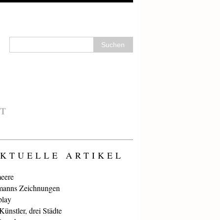
T
KTUELLE ARTIKEL
eere
anns Zeichnungen
play
ünstler, drei Städte