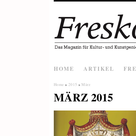
HOME
ARTIKEL
FR
Home
»
2015
»
März
MÄRZ 2015