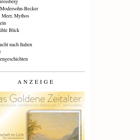
Grossberg
 Modersohn-Becker
, Meer, Mythos
ein
ühle Blick
cht nach Italien
r
iengeschichten
ANZEIGE