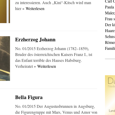
Carl 
zu interessieren. Auch „Kini“-Kitsch wird man
Paula
hier
» Weiterlesen
Maler
Frau s
Der k
Haare
Sehnsu
Erzherzog Johann
Röme
Famil
No. 01/2015 Erzherzog Johann (1782–1859),
Bruder des österreichischen Kaisers Franz I., ist
das Enfant terrible des Hauses Habsburg.
Verheiratet
» Weiterlesen
Bella Figura
No. 01/2015 Der Augustusbrunnen in Augsburg,
die Figurengruppe mit Mars, Venus und Amor von