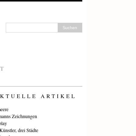
T
KTUELLE ARTIKEL
eere
anns Zeichnungen
play
ünstler, drei Städte