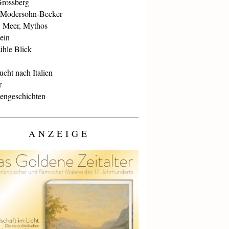
Grossberg
 Modersohn-Becker
, Meer, Mythos
ein
ühle Blick
cht nach Italien
r
iengeschichten
ANZEIGE