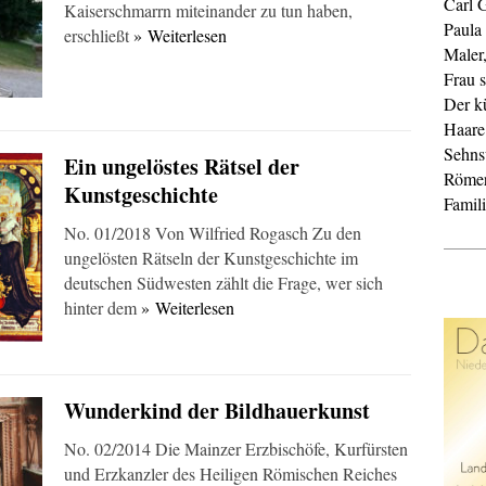
Carl 
Kaiserschmarrn miteinander zu tun haben,
Paula
erschließt
» Weiterlesen
Maler
Frau s
Der k
Haare
Sehnsu
Ein ungelöstes Rätsel der
Röme
Kunstgeschichte
Famil
No. 01/2018 Von Wilfried Rogasch Zu den
ungelösten Rätseln der Kunstgeschichte im
deutschen Südwesten zählt die Frage, wer sich
hinter dem
» Weiterlesen
Wunderkind der Bildhauerkunst
No. 02/2014 Die Mainzer Erzbischöfe, Kurfürsten
und Erzkanzler des Heiligen Römischen Reiches