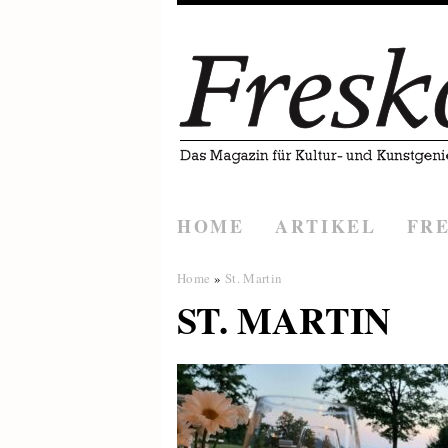
HOME
ARTIKEL
FR
Home
»
St. Martin
ST. MARTIN