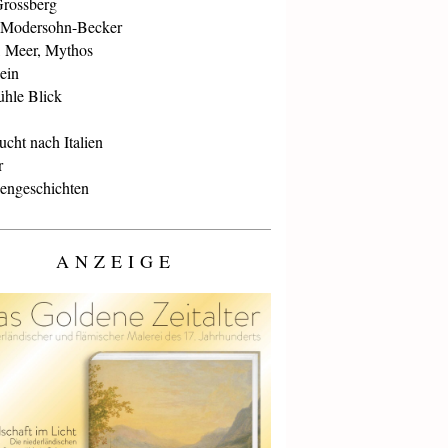
Grossberg
 Modersohn-Becker
, Meer, Mythos
ein
ühle Blick
cht nach Italien
r
iengeschichten
ANZEIGE