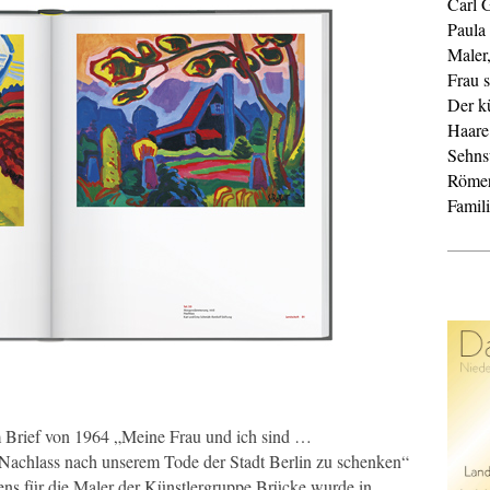
Carl 
Paula
Maler
Frau s
Der k
Haare
Sehnsu
Röme
Famil
em Brief von 1964 „Meine Frau und ich sind …
Nachlass nach unserem Tode der Stadt Berlin zu schenken“
ens für die Maler der Künstlergruppe Brücke wurde in