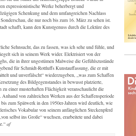
en expressionistische Werke beherbergt und
großzügigen Schenkung und dem umfangreichen Nachlass
e Sonderschau, die nur noch bis zum 16. März zu sehen ist.
stadt schafft, kann den Kunstgenuss durch die Lektüre des
liche Sehnsucht, das zu fassen, was ich sehe und fühle, und
egelt sich in seinem Werk wider. Elektrisiert von der
s, die in ihrer ungestümen Malweise die Gefühlszustände
gebend für Schmidt-Rottluffs Kunstauffassung, die er mit
rmittelt und unverfälscht“ wiederzugeben, „was zum Schaffen
ersetzung des Bildgegenstandes in bewusst platzierte,
n zu einer musterhaften Flächigkeit veranschaulicht die
n. Anhand von zahlreichen Werken aus der Schaffensperiode
bis zum Spätwerk in den 1950er-Jahren wird deutlich, wie
tlerisches Vokabular von seinem anfänglichen Steckenpferd
„von selbst ins Große“ wuchsen, erarbeitete und dabei
e.“
af