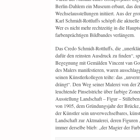
Berlin-Dahlem ein Museum erbaut, das der
Wechselausstellungen initiiert. Aus der 
Karl Schmidt-Rottluffs schöpft die aktuell
Wer es nicht mehr rechtzeitig in die Haupt
farbenprächtigen Bildbandes verlängern.
Das Credo Schmidt-Rottluffs, die „unerklär
dafür den reinsten Ausdruck zu finden“, spi
Begegnung mit Gemälden Vincent van Gogh
des Malers manifestieren, waren ausschlag
seinen Künstlerkollegen teilte: das „unve
drängt“. Den Weg seiner Malerei von der Z
leuchtende Pinselstriche über farbige Zone
Ausstellung Landschaft – Figur – Stillebe
von 1905, dem Gründungsjahr der Brücke, 
der Künstler sein unverwechselbares, küns
Landschaft zur Aktmalerei, deren Figuren 
immer derselbe blieb: „der Magier der Farb