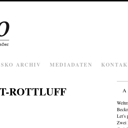
ESKO ARCHIV
MEDIADATEN
KONTAK
T-ROTTLUFF
A
Weltm
Beckm
Let’s 
Zwei K