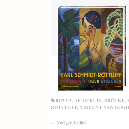
01/2015
,
AF
,
BERLIN
,
BRÜCKE
,
ROTTLUFF
,
VINCENT VAN GOG
← Voriger Artikel