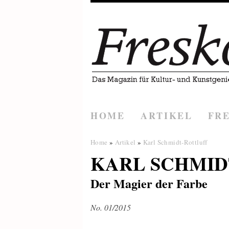
HOME
ARTIKEL
FR
Home
»
Artikel
»
Karl Schmidt-Rottluff
KARL SCHMID
Der Magier der Farbe
No. 01/2015