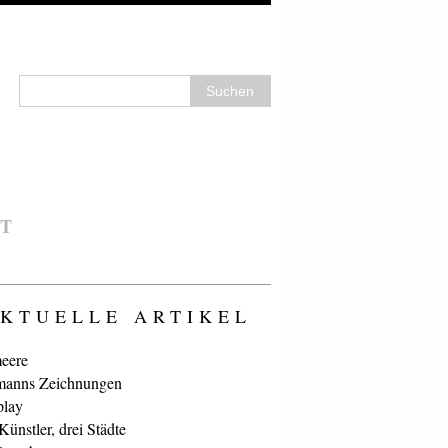
T
KTUELLE ARTIKEL
eere
anns Zeichnungen
play
ünstler, drei Städte