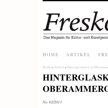
HOME
ARTIKEL
FR
Home
»
Artikel
»
Hinterglaskunst in Oberamm
HINTERGLASK
OBERAMMER
No. 02/2013