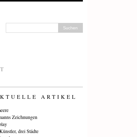
T
KTUELLE ARTIKEL
eere
anns Zeichnungen
play
ünstler, drei Städte