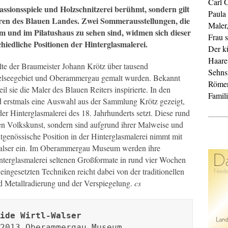
Carl 
ssionsspiele und Holzschnitzerei berühmt, sondern gilt
Paula
tren des Blauen Landes. Zwei Sommerausstellungen, die
Maler
und im Pilatushaus zu sehen sind, widmen sich dieser
Frau s
iedliche Positionen der Hinterglasmalerei.
Der k
Haare
te der Braumeister Johann Krötz über tausend
Sehnsu
ffelseegebiet und Oberammergau gemalt wurden. Bekannt
Röme
l sie die Maler des Blauen Reiters inspirierte. In den
Famil
d erstmals eine Auswahl aus der Sammlung Krötz gezeigt,
r Hinterglasmalerei des 18. Jahrhunderts setzt. Diese rund
en Volkskunst, sondern sind aufgrund ihrer Malweise und
tgenössische Position in der Hinterglasmalerei nimmt mit
-Walser ein. Im Oberammergau Museum werden ihre
interglasmalerei seltenen Großformate in rund vier Wochen
 eingesetzten Techniken reicht dabei von der traditionellen
nd Metallradierung und der Verspiegelung.
cs
ide Wirtl-Walser