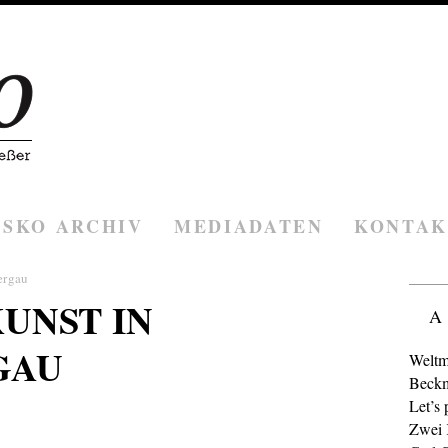
ESKO ARCHIV
MEDIADATEN
KONTAK
ergau
UNST IN
A
GAU
Weltm
Beckm
Let’s 
Zwei K