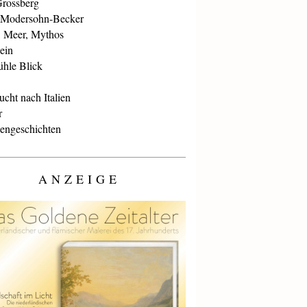
Grossberg
 Modersohn-Becker
, Meer, Mythos
ein
ühle Blick
cht nach Italien
r
iengeschichten
ANZEIGE