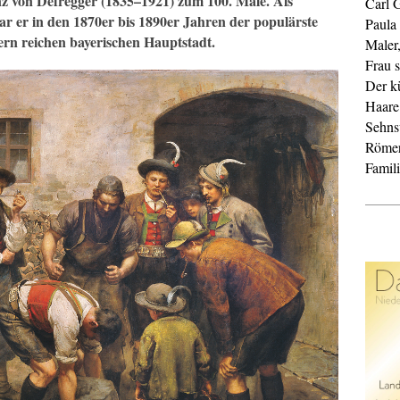
nz von Defregger (1835–1921) zum 100. Male. Als
Carl 
 er in den 1870er bis 1890er Jahren der populärste
Paula
rn reichen bayerischen Hauptstadt.
Maler
Frau s
Der k
Haare
Sehnsu
Röme
Famil