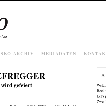
ESKO ARCHIV
MEDIADATEN
KONTAK
EFREGGER
A
wird gefeiert
Weltm
Beckm
Let’s 
Zwei K