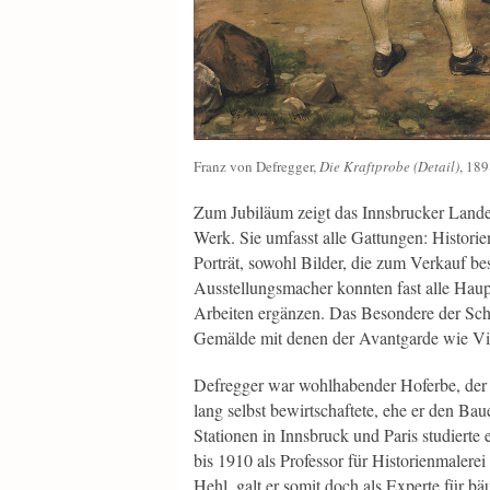
Franz von Defregger,
Die Kraftprobe (Detail)
, 189
Zum Jubiläum zeigt das Innsbrucker Land
Werk. Sie umfasst alle Gattungen: Histori
Porträt, sowohl Bilder, die zum Verkauf be
Ausstellungsmacher konnten fast alle Hau
Arbeiten ergänzen. Das Besondere der Scha
Gemälde mit denen der Avantgarde wie Vi
Defregger war wohlhabender Hoferbe, der d
lang selbst bewirtschaftete, ehe er den B
Stationen in Innsbruck und Paris studiert
bis 1910 als Professor für Historienmalere
Hehl, galt er somit doch als Experte für bä