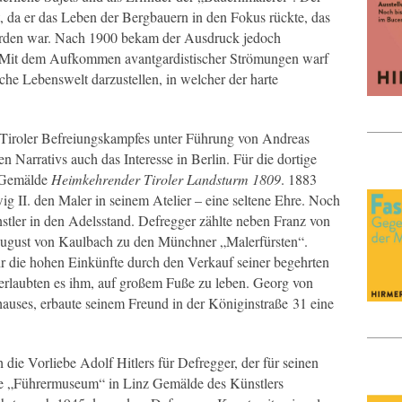
 da er das Leben der Bergbauern in den Fokus rückte, das
worden war. Nach 1900 bekam der Ausdruck jedoch
 Mit dem Aufkommen avantgardistischer Strömungen warf
iche Lebenswelt darzustellen, in welcher der harte
s Tiroler Befreiungskampfes unter Führung von Andreas
n Narrativs auch das Interesse in Berlin. Für die dortige
s Gemälde
Heimkehrender Tiroler Landsturm 1809
. 1883
 II. den Maler in seinem Atelier – eine seltene Ehre. Noch
tler in den Adelsstand. Defregger zählte neben Franz von
August von Kaulbach zu den Münchner „Malerfürsten“.
hr die hohen Einkünfte durch den Verkauf seiner begehrten
rlaubten es ihm, auf großem Fuße zu leben. Georg von
auses, erbaute seinem Freund in der Königinstraße 31 eine
die Vorliebe Adolf Hitlers für Defregger, der für seinen
te „Führermuseum“ in Linz Gemälde des Künstlers