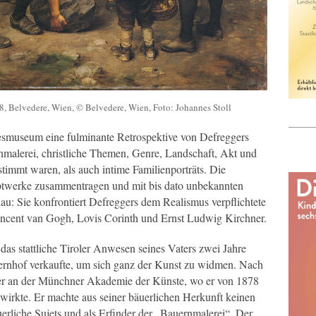
8, Belvedere, Wien, © Belvedere, Wien, Foto: Johannes Stoll
esmuseum eine fulminante Retrospektive von Defreggers
enmalerei, christliche Themen, Genre, Landschaft, Akt und
stimmt waren, als auch intime Familienporträts. Die
ptwerke zusammentragen und mit bis dato unbekannten
u: Sie konfrontiert Defreggers dem Realismus verpflichtete
ncent van Gogh, Lovis Corinth und Ernst Ludwig Kirchner.
as stattliche Tiroler Anwesen seines Vaters zwei Jahre
auernhof verkaufte, um sich ganz der Kunst zu widmen. Nach
e er an der Münchner Akademie der Künste, wo er von 1878
i wirkte. Er machte aus seiner bäuerlichen Herkunft keinen
uerliche Sujets und als Erfinder der „Bauernmalerei“. Der