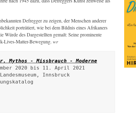
ührte nach 1945 dazu, dass Defreggers Kunst zeitweise als
nbekannten Defregger zu zeigen, der Menschen anderer
ichkeit porträtiert, wie bei dem Bildnis eines Afrikaners
r die Würde des Dargestellten gemalt: Seine prominente
ack-­Lives-­Matter-­Bewegung.
wr
r. Mythos - Missbrauch - Moderne
mber 2020 bis 11. April 2021

Landesmuseum, Innsbruck

ungskatalog
