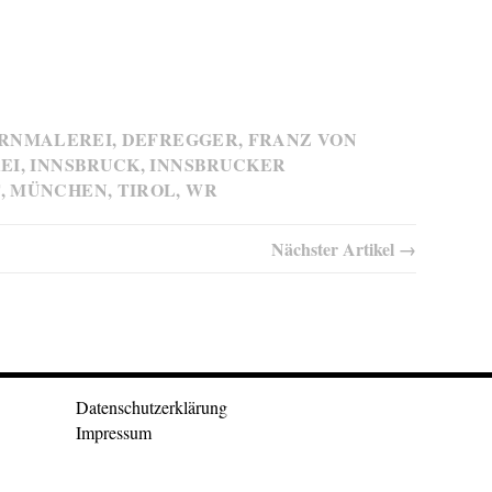
RNMALEREI
,
DEFREGGER
,
FRANZ VON
EI
,
INNSBRUCK
,
INNSBRUCKER
T
,
MÜNCHEN
,
TIROL
,
WR
Nächster Artikel →
Datenschutzerklärung
Impressum