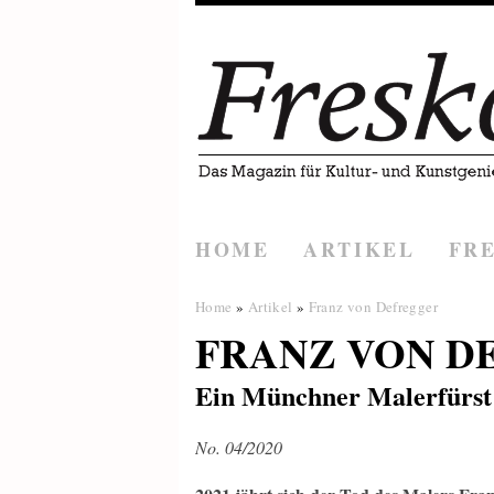
HOME
ARTIKEL
FR
Home
»
Artikel
»
Franz von Defregger
FRANZ VON D
Ein Münchner Malerfürst 
No. 04/2020