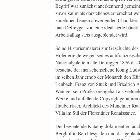
Begriff war zunächst anerkennend gemeint,
zuvor kaum als darstellenswert erachtet 
zunehmend einen abwertenden Charakter.
man Defregger vor, eine idealisierte bäuerl
Arbeitsalltag stets ausgeblendet wird.
Seine Historienmalerei zur Geschichte de
Hofer erregte wegen seines antifranzösische
Nationalgalerie malte Defregger 1876 da
besuchte der menschenscheue König Ludwig
im selben Jahr erhob der Monarch den Küns
Lenbach, Franz von Stuck und Friedrich 
Weniger sein Professorengehalt als vielme
Werke und anfallende Copyrightgebühren e
Hauberrisser, Architekt des Münchner Rath
Villa im Stil der Florentiner Renaissance.
Der begleitende Katalog dokumentiert auch 
Berghof in Berchtesgaden und das geplan