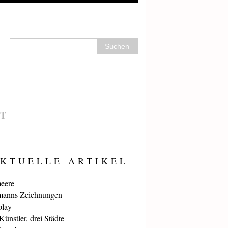
T
KTUELLE ARTIKEL
eere
anns Zeichnungen
play
ünstler, drei Städte