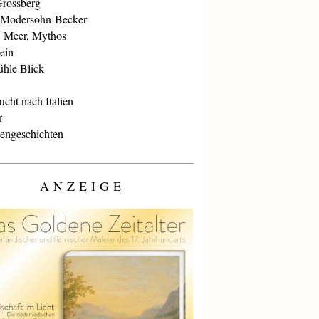
Grossberg
 Modersohn-Becker
, Meer, Mythos
ein
ühle Blick
cht nach Italien
r
iengeschichten
ANZEIGE