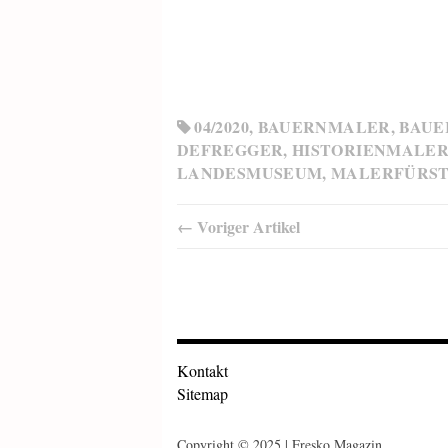
04/2020
,
BAUERNMALER
,
BAUE
DEFREGGER
,
HISTORIENMALER
LANDESMUSEUM
,
MALERFÜRS
← Voriger Artikel
Kontakt
Sitemap
Copyright © 2025 | Fresko Magazin