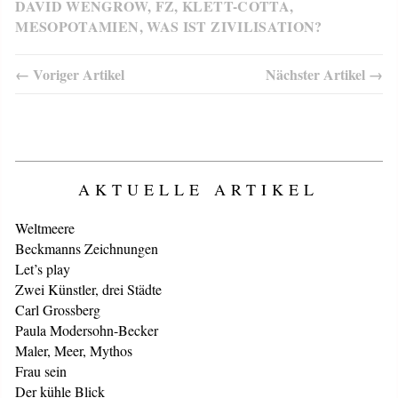
DAVID WENGROW
,
FZ
,
KLETT-COTTA
,
MESOPOTAMIEN
,
WAS IST ZIVILISATION?
← Voriger Artikel
Nächster Artikel →
AKTUELLE ARTIKEL
Weltmeere
Beckmanns Zeichnungen
Let’s play
Zwei Künstler, drei Städte
Carl Grossberg
Paula Modersohn-Becker
Maler, Meer, Mythos
Frau sein
Der kühle Blick