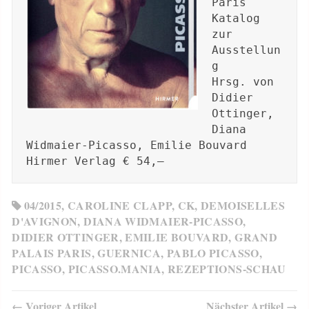
Paris

Katalog 
zur 
Ausstellun
g 

Hrsg. von 
Didier 
Ottinger, 
Diana 
Widmaier-Picasso, Emilie Bouvard

Hirmer Verlag € 54,–
04/2015
,
CAROLINE CLAPP
,
CK
,
DEMOISELLES
D'AVIGNON
,
DIANA WIDMAIER-PICASSO
,
DIDIER OTTINGER
,
EMILIE BOUVARD
,
GRAND
PALAIS PARIS
,
GUERNICA
,
PABLO PICASSO
,
PICASSO
,
PICASSO.MANIA
,
REZEPTIONS-SCHAU
← Voriger Artikel
Nächster Artikel →