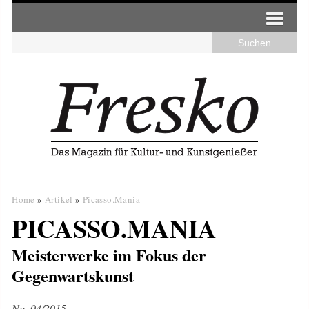
Home
»
Artikel
»
Picasso.Mania
PICASSO.MANIA
Meisterwerke im Fokus der
Gegenwartskunst
No. 04/2015