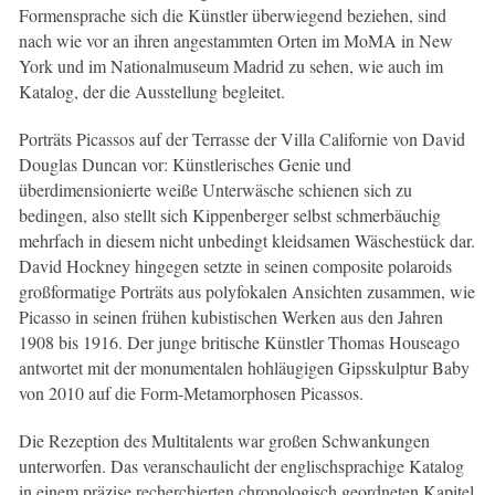
Formensprache sich die Künstler überwiegend beziehen, sind
nach wie vor an ihren angestammten Orten im MoMA in New
York und im Nationalmuseum Madrid zu sehen, wie auch im
Katalog, der die Ausstellung begleitet.
Porträts Picassos auf der Terrasse der Villa Californie von David
Douglas Duncan vor: Künstlerisches Genie und
überdimensionierte weiße Unterwäsche schienen sich zu
bedingen, also stellt sich Kippenberger selbst schmerbäuchig
mehrfach in diesem nicht unbedingt kleidsamen Wäschestück dar.
David Hockney hingegen setzte in seinen composite polaroids
großformatige Porträts aus polyfokalen Ansichten zusammen, wie
Picasso in seinen frühen kubistischen Werken aus den Jahren
1908 bis 1916. Der junge britische Künstler Thomas Houseago
antwortet mit der monumentalen hohläugigen Gipsskulptur Baby
von 2010 auf die Form-Metamorphosen Picassos.
Die Rezeption des Multitalents war großen Schwankungen
unterworfen. Das veranschaulicht der englischsprachige Katalog
in einem präzise recherchierten chronologisch geordneten Kapitel