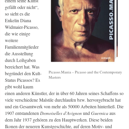
einem seine Kunst
gefällt oder nicht“,
so sieht es die
Enkelin Diana
Widmaier-Picasso,
die wie einige
weitere
Familienmitglieder
die Ausstellung
durch Leihgaben
bereichert hat. Was
Picasso.Mania – Picasso and the Contemporary
begründet den Kult-
Masters
Status Picassos? Es
gibt wohl kaum
einen anderen Künstler, der in über 60 Jahren seines Schaffens so
viele verschiedene Malstile durchlaufen bzw. hervorgebracht hat
und ein Gesamtwerk von mehr als 50000 Arbeiten hinterließ. Die
1907 entstandenen
Demoiselles d’Avignon
und
Guernica
aus
dem Jahr 1937 gehören zu den Hauptwerken. Diese beiden
Ikonen der neueren Kunstgeschichte, auf deren Motiv- und