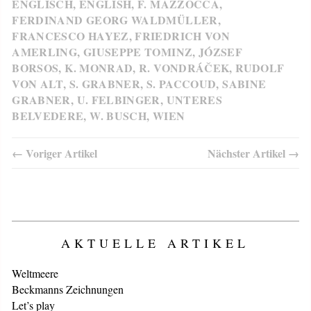
ENGLISCH
,
ENGLISH
,
F. MAZZOCCA
,
FERDINAND GEORG WALDMÜLLER
,
FRANCESCO HAYEZ
,
FRIEDRICH VON
AMERLING
,
GIUSEPPE TOMINZ
,
JÓZSEF
BORSOS
,
K. MONRAD
,
R. VONDRÁČEK
,
RUDOLF
VON ALT
,
S. GRABNER
,
S. PACCOUD
,
SABINE
GRABNER
,
U. FELBINGER
,
UNTERES
BELVEDERE
,
W. BUSCH
,
WIEN
← Voriger Artikel
Nächster Artikel →
AKTUELLE ARTIKEL
Weltmeere
Beckmanns Zeichnungen
Let’s play