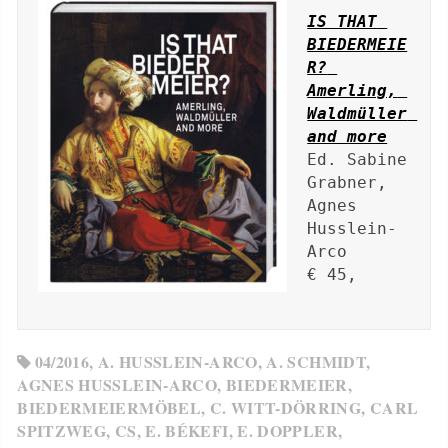
IS THAT 
BIEDERMEIE
R? 
Amerling, 
Waldmüller 
and more
Ed. Sabine 
Grabner, 
Agnes 
Husslein-
Arco

€ 45,

04/2016
,
A. HUSSLEIN-ARCO
,
A. SCHMIDT
,
AGNES HUSSLEIN-ARCO
,
BIEDERMEIER
,
BIEDERMEIERMÖBEL
,
C. WITT-DÖRRING
,
CARL
SPITZWEG
,
CS
,
E. BÉKEFI
,
E. DOPPLER
,