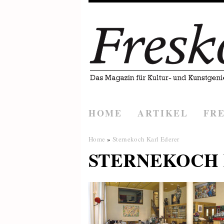
HOME
ARTIKEL
FR
Home
»
Sternekoch Karl Ederer
STERNEKOCH 