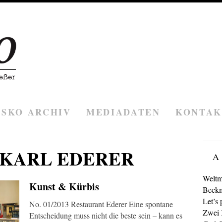
ESKO ARCHIV
MEDIADATEN
KONTAK
KARL EDERER
A
Weltm
Kunst & Kürbis
Beckm
Let’s 
No. 01/2013 Restaurant Ederer Eine spontane
Zwei K
Entscheidung muss nicht die beste sein – kann es