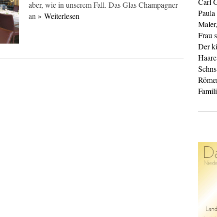
Carl 
aber, wie in unserem Fall. Das Glas Champagner
Paula
an
» Weiterlesen
Maler
Frau s
Der k
Haare
Sehnsu
Röme
Famil