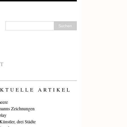
T
KTUELLE ARTIKEL
eere
anns Zeichnungen
play
ünstler, drei Städte