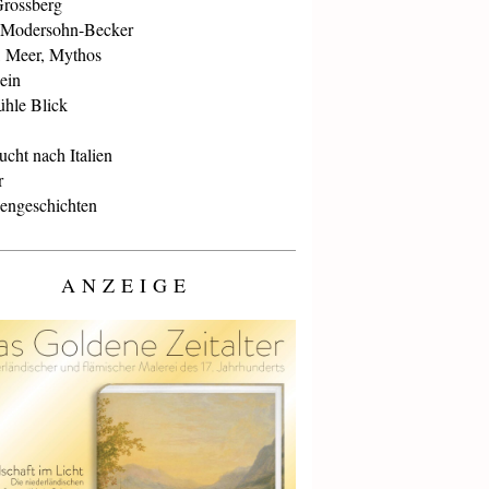
Grossberg
 Modersohn-Becker
, Meer, Mythos
ein
ühle Blick
cht nach Italien
r
iengeschichten
ANZEIGE