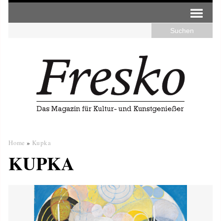
Home
»
Kupka
KUPKA