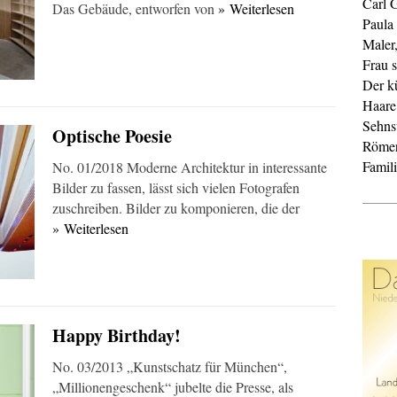
Carl 
Das Gebäude, entworfen von
» Weiterlesen
Paula
Maler
Frau s
Der k
Haare
Sehnsu
Optische Poesie
Röme
Famil
No. 01/2018 Moderne Architektur in interessante
Bilder zu fassen, lässt sich vielen Fotografen
zuschreiben. Bilder zu komponieren, die der
» Weiterlesen
Happy Birthday!
No. 03/2013 „Kunstschatz für München“,
„Millionengeschenk“ jubelte die Presse, als