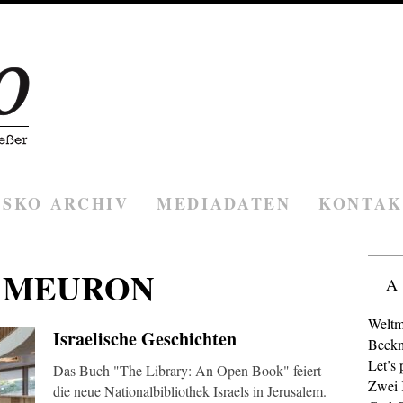
ESKO ARCHIV
MEDIADATEN
KONTAK
 MEURON
A
Weltm
Israelische Geschichten
Beckm
Let’s 
Das Buch "The Library: An Open Book" feiert
Zwei K
die neue Nationalbibliothek Israels in Jerusalem.