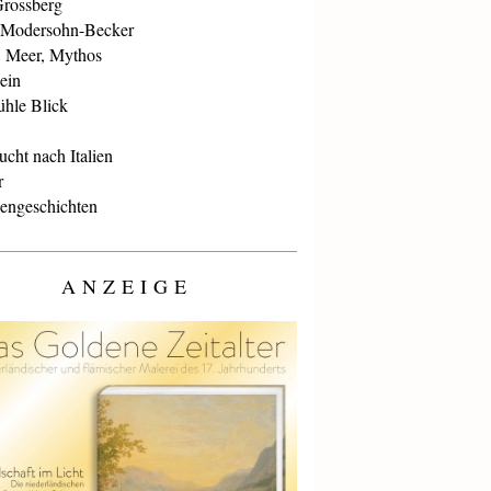
Grossberg
 Modersohn-Becker
, Meer, Mythos
ein
ühle Blick
cht nach Italien
r
iengeschichten
ANZEIGE