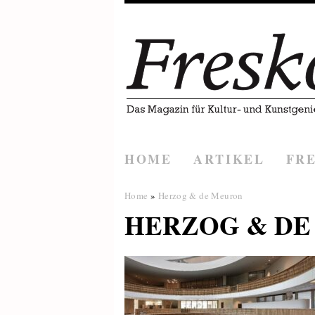
HOME
ARTIKEL
FR
Home
»
Herzog & de Meuron
HERZOG & DE