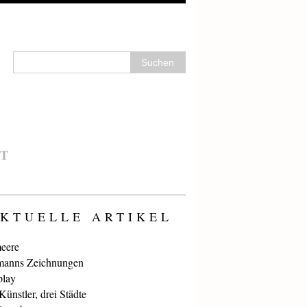
T
KTUELLE ARTIKEL
eere
anns Zeichnungen
play
ünstler, drei Städte