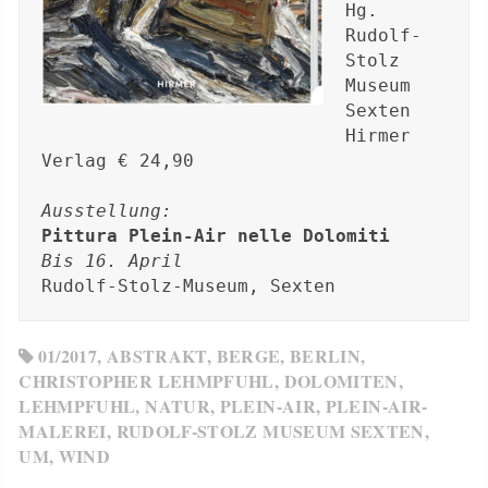
Hg. 
Rudolf-
Stolz 
Museum 
Sexten

Hirmer 
Verlag € 24,90

Ausstellung:
Pittura Plein-Air nelle Dolomiti
Bis 16. April
01/2017
,
ABSTRAKT
,
BERGE
,
BERLIN
,
CHRISTOPHER LEHMPFUHL
,
DOLOMITEN
,
LEHMPFUHL
,
NATUR
,
PLEIN-AIR
,
PLEIN-AIR-
MALEREI
,
RUDOLF-STOLZ MUSEUM SEXTEN
,
UM
,
WIND