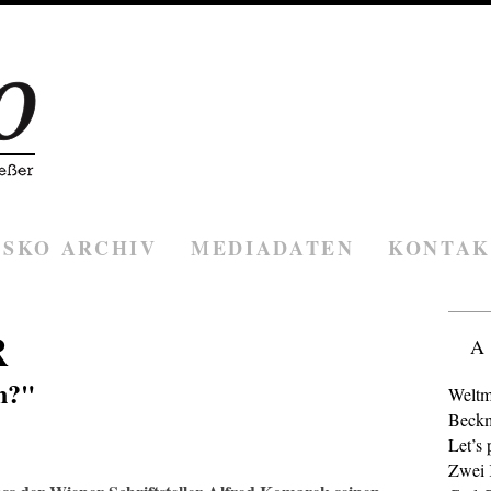
ESKO ARCHIV
MEDIADATEN
KONTAK
R
A
n?"
Weltm
Beckm
Let’s 
Zwei K