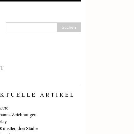
T
KTUELLE ARTIKEL
eere
anns Zeichnungen
play
ünstler, drei Städte