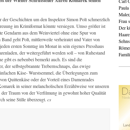
dass der Wiener Schriftsteller Alfred Komarek seinen
Carl 
Paula
Maler
er der Geschichten um den Inspektor Simon Polt schmerzlich
Frau s
streuung im Krimiformat könnte versiegen. Umso größer ist
Der k
erte Gendarm aus dem Weinviertel ohne eine Spur von
Haare
Band geht Polt, mittlerweile verheiratet und Vater von
Sehnsu
 jeden ersten Sonntag im Monat in sein eigenes Presshaus
Röme
renladen, der weitergeführt werden soll – von Ruhestand
Famil
he gibt es nebenbei bemerkt auch. Es sind die
r, der selbstgebrannte Trebernschnaps, das ewige
einfachen Käse- Wurstsemmel, die Überlegungen zum
von Quittenkäse oder der Vorteil eines Damenrades
Komarek in seiner melancholischen Erzählweise vor unseren
ch der Traum von der Verfilmung in gewohnt hoher Qualität
ch seine Stille überzeugt.
cs