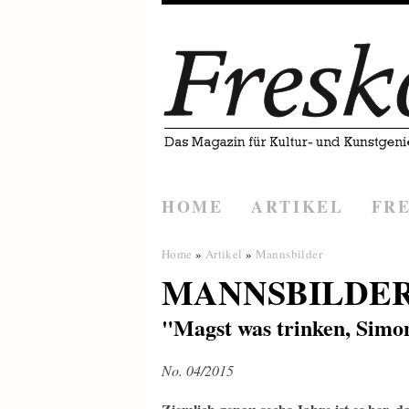
HOME
ARTIKEL
FR
Home
»
Artikel
»
Mannsbilder
MANNSBILDE
"Magst was trinken, Simo
No. 04/2015