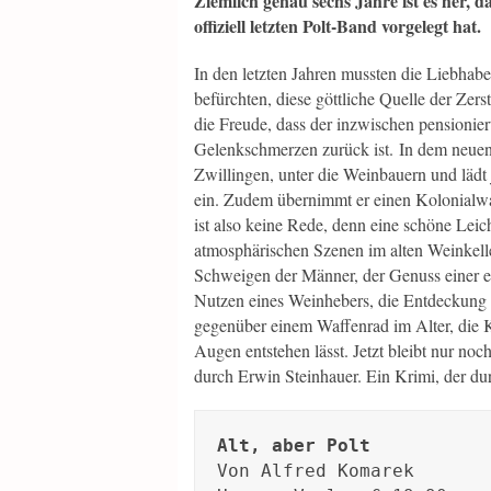
Ziemlich genau sechs Jahre ist es her, 
offiziell letzten Polt-Band vorgelegt hat.
In den letzten Jahren mussten die Liebhab
befürchten, diese göttliche Quelle der Zer
die Freude, dass der inzwischen pensioni
Gelenkschmerzen zurück ist. In dem neuen 
Zwillingen, unter die Weinbauern und lädt
ein. Zudem übernimmt er einen Kolonialwa
ist also keine Rede, denn eine schöne Leic
atmosphärischen Szenen im alten Weinkelle
Schweigen der Männer, der Genuss einer 
Nutzen eines Weinhebers, die Entdeckung 
gegenüber einem Waffenrad im Alter, die 
Augen entstehen lässt. Jetzt bleibt nur no
durch Erwin Steinhauer. Ein Krimi, der dur
Alt, aber Polt
Von Alfred Komarek
