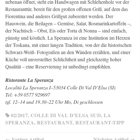
nebenan öffnet, steht ein Handwagen mit Schlehenholz vor der
Restauranttür, bereit für den großen offenen Grill, auf dem das
Fiorentina und anderes Grillgut zubereitet werden. Der
Hauswein, die Beilagen – Gemüse, Salat, Rosmarinkartoffeln –,
der Nachtisch – Obst, Eis oder Torta di Nonna – sind einfach,
günstig und köstlich. La Speranza ist eine Institution im Herzen
der Toskana, mit einer langen Tradition, von der die historischen
Schwarz-Weiß- Fotografien an den Wänden erzählen, und einer
Küche voll unverstellter Schlichtheit und gleichzeitig hoher
Qualität – eine Reservierung ist unbedingt empfohlen.
Ristorante La Speranza
Località La Speranza I–53034 Colle Di Val D’Elsa (SI)
Tel: +39 0577 929697
tgl. 12–14 und 19.30–22 Uhr Mo, Di geschlossen
02/2017
,
COLLE DI VAL D’ELSA SUD
,
LA
SPERANZA
,
RESTAURANT
,
RESTAURANT-TIPP
← Voriger Artikel
Nächster Artikel →