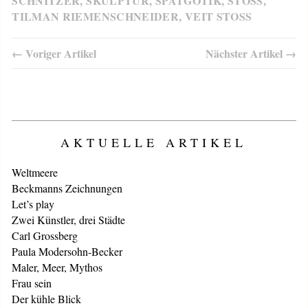
SCHNITZER
,
SKULPTUR
,
SPÄTGOTIK
,
STOSS
,
TILMAN RIEMENSCHNEIDER
,
VEIT STOSS
← Voriger Artikel
Nächster Artikel →
AKTUELLE ARTIKEL
Weltmeere
Beckmanns Zeichnungen
Let’s play
Zwei Künstler, drei Städte
Carl Grossberg
Paula Modersohn-Becker
Maler, Meer, Mythos
Frau sein
Der kühle Blick