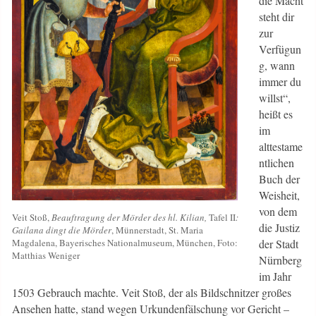
die Macht
steht dir
zur
Verfügun
g, wann
immer du
willst“,
heißt es
im
alttestame
ntlichen
Buch der
Weisheit,
von dem
Veit Stoß,
Beauftragung der Mörder des hl. Kilian,
Tafel II
:
die Justiz
Gailana dingt die Mörder
, Münnerstadt, St. Maria
Magdalena, Bayerisches Nationalmuseum, München, Foto:
der Stadt
Matthias Weniger
Nürnberg
im Jahr
1503 Gebrauch machte. Veit Stoß, der als Bildschnitzer großes
Ansehen hatte, stand wegen Urkundenfälschung vor Gericht –