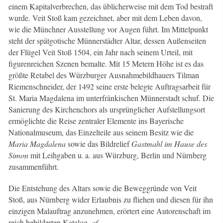
einem Kapitalverbrechen, das üblicherweise mit dem Tod bestraft
wurde. Veit Stoß kam gezeichnet, aber mit dem Leben davon,
wie die Münchner Ausstellung vor Augen führt. Im Mittelpunkt
steht der spätgotische Münnerstädter Altar, dessen Außenseiten
der Flügel Veit Stoß 1504, ein Jahr nach seinem Urteil, mit
figurenreichen Szenen bemalte. Mit 15 Metern Höhe ist es das
größte Retabel des Würzburger Ausnahmebildhauers Tilman
Riemenschneider, der 1492 seine erste belegte Auftragsarbeit für
St. Maria Magdalena im unterfränkischen Münnerstadt schuf. Die
Sanierung des Kirchenchors als ursprünglicher Aufstellungsort
ermöglichte die Reise zentraler Elemente ins Bayerische
Nationalmuseum, das Einzelteile aus seinem Besitz wie die
Maria Magdalena
sowie das Bildrelief
Gastmahl im Hause des
Simon
mit Leihgaben u. a. aus Würzburg, Berlin und Nürnberg
zusammenführt.
Die Entstehung des Altars sowie die Beweggründe von Veit
Stoß, aus Nürnberg wider Erlaubnis zu fliehen und diesen für ihn
einzigen Malauftrag anzunehmen, erörtert eine Autorenschaft im
reich bebilderten Katalog.
af