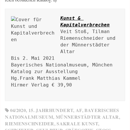
Kunst & 
Kapitalverbrechen
Veit Stoß, Tilman 
Riemenschneider und 
der Münnerstädter 
Altar

Bis 2. Mai 2021

Bayerisches Nationalmuseum, München

Katalog zur Ausstellung

Hg.Frank Matthias Kammel

Hirmer Verlag € 39,90

04/2020
,
15. JAHRHUNDERT
,
AF
,
BAYERISCHES
NATIONALMUSEUM
,
MÜNNERSTÄDTER ALTAR
,
RIEMENSCHNEIDER
,
SAKRALE KUNST
,