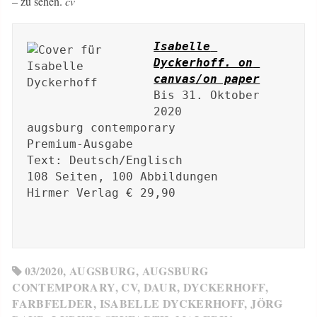
– zu sehen.
cv
Isabelle 
Dyckerhoff. on 
canvas/on paper
Bis 31. Oktober 
2020

augsburg contemporary 

Premium-Ausgabe

Text: Deutsch/Englisch

108 Seiten, 100 Abbildungen

Hirmer Verlag € 29,90

03/2020
,
AUGSBURG
,
AUGSBURG
CONTEMPORARY
,
CV
,
DAUR
,
DYCKERHOFF
,
FARBFELDER
,
ISABELLE DYCKERHOFF
,
JÖRG