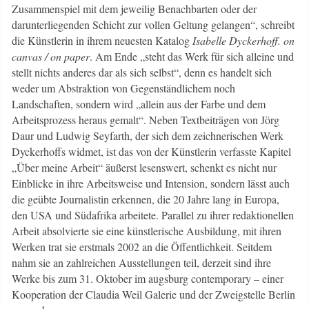
Zusammenspiel mit dem jeweilig Benachbarten oder der
darunterliegenden Schicht zur vollen Geltung gelangen“, schreibt
die Künstlerin in ihrem neuesten Katalog ­
Isabelle Dyckerhoff. on
canvas / on paper
. Am Ende „steht das Werk für sich alleine und
stellt nichts anderes dar als sich selbst“, denn es handelt sich
weder um Abstraktion von Gegenständlichem noch
Landschaften, sondern wird „allein aus der Farbe und dem
Arbeitsprozess heraus gemalt“. Neben Textbeiträgen von Jörg
Daur und Ludwig Seyfarth, der sich dem zeichnerischen Werk
Dyckerhoffs widmet, ist das von der Künstlerin verfasste Kapitel
„Über meine Arbeit“ äußerst lesenswert, schenkt es nicht nur
Einblicke in ihre Arbeitsweise und Intension, sondern lässt auch
die geübte Journalistin erkennen, die 20 Jahre lang in Europa,
den USA und Südafrika arbeitete. Parallel zu ihrer redaktionellen
Arbeit absolvierte sie eine künstlerische Ausbildung, mit ihren
Werken trat sie erstmals 2002 an die Öffentlichkeit. Seitdem
nahm sie an zahlreichen Ausstellungen teil, derzeit sind ihre
Werke bis zum 31. Oktober im augsburg contemporary – einer
Kooperation der Claudia Weil Galerie und der Zweigstelle Berlin