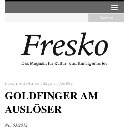
Home
»
Artikel
»
Goldfinger am Auslöser
GOLDFINGER AM
AUSLÖSER
No. 03/2012