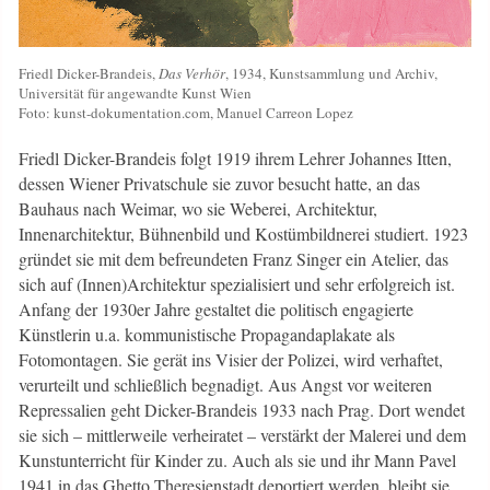
Friedl Dicker-Brandeis,
Das Verhör
, 1934, Kunstsammlung und Archiv,
Universität für angewandte Kunst Wien
Foto: kunst-dokumentation.com, Manuel Carreon Lopez
Friedl Dicker-Brandeis folgt 1919 ihrem Lehrer Johannes Itten,
dessen Wiener Privatschule sie zuvor besucht hatte, an das
Bauhaus nach Weimar, wo sie Weberei, Architektur,
Innenarchitektur, Bühnenbild und Kostümbildnerei studiert. 1923
gründet sie mit dem befreundeten Franz Singer ein Atelier, das
sich auf (Innen)Architektur spezialisiert und sehr erfolgreich ist.
Anfang der 1930er Jahre gestaltet die politisch engagierte
Künstlerin u.a. kommunistische Propagandaplakate als
Fotomontagen. Sie gerät ins Visier der Polizei, wird verhaftet,
verurteilt und schließlich begnadigt. Aus Angst vor weiteren
Repressalien geht Dicker-Brandeis 1933 nach Prag. Dort wendet
sie sich – mittlerweile verheiratet – verstärkt der Malerei und dem
Kunstunterricht für Kinder zu. Auch als sie und ihr Mann Pavel
1941 in das Ghetto Theresienstadt deportiert werden, bleibt sie