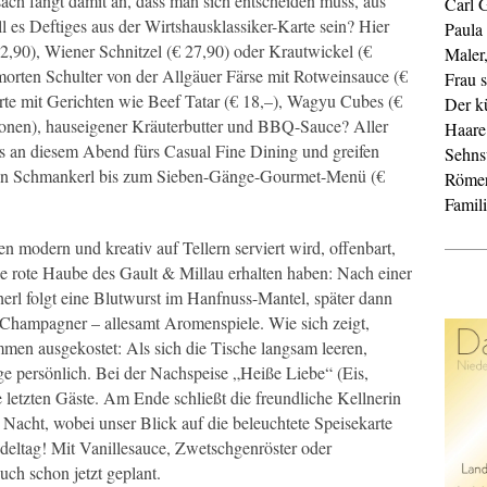
ch fängt damit an, dass man sich entscheiden muss, aus
Carl 
l es Deftiges aus der Wirtshausklassiker-Karte sein? Hier
Paula
2,90), Wiener Schnitzel (€ 27,90) oder Krautwickel (€
Maler
orten Schulter von der Allgäuer Färse mit Rotweinsauce (€
Frau s
rte mit Gerichten wie Beef Tatar (€ 18,–), Wagyu Cubes (€
Der k
onen), hauseigener Kräuterbutter und BBQ-Sauce? Aller
Haare
ns an diesem Abend fürs Casual Fine Dining und greifen
Sehnsu
nen Schmankerl bis zum Sieben-Gänge-Gourmet-Menü (€
Röme
Famil
 modern und kreativ auf Tellern serviert wird, offenbart,
e rote Haube des Gault & Millau erhalten haben: Nach einer
rl folgt eine Blutwurst im Hanfnuss-Mantel, später dann
d Champagner – allesamt Aromenspiele. Wie sich zeigt,
men ausgekostet: Als sich die Tische langsam leeren,
ge persönlich. Bei der Nachspeise „Heiße Liebe“ (Eis,
e letzten Gäste. Am Ende schließt die freundliche Kellnerin
e Nacht, wobei unser Blick auf die beleuchtete Speisekarte
deltag! Mit Vanillesauce, Zwetschgenröster oder
ch schon jetzt geplant.