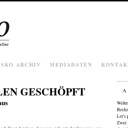
ESKO ARCHIV
MEDIADATEN
KONTAK
LEN GESCHÖPFT
A
aus
Weltm
Beckm
Let’s 
Zwei K