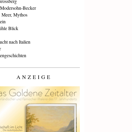
Grossberg
 Modersohn-Becker
, Meer, Mythos
ein
ühle Blick
cht nach Italien
r
iengeschichten
ANZEIGE