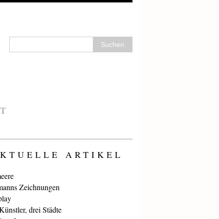
T
KTUELLE ARTIKEL
eere
anns Zeichnungen
play
ünstler, drei Städte