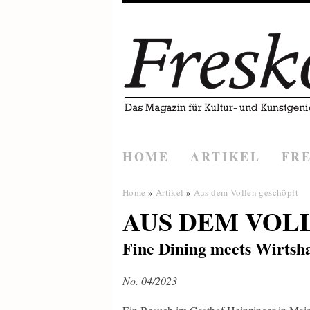
HOME
ARTIKEL
FR
Home
»
Artikel
»
Aus dem Vollen geschöpft
AUS DEM VOL
Fine Dining meets Wirtsh
No. 04/2023