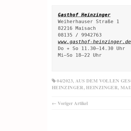
Gasthof Heinzinger
Weiherhauser Straße 1

82216 Maisach

www.gasthof-heinzinger.de
Do + So 11.30–14.30 Uhr

Mi–So 18–22 Uhr

04/2023
,
AUS DEM VOLLEN GE
HEINZINGER
,
HEINZINGER
,
MAI
← Voriger Artikel