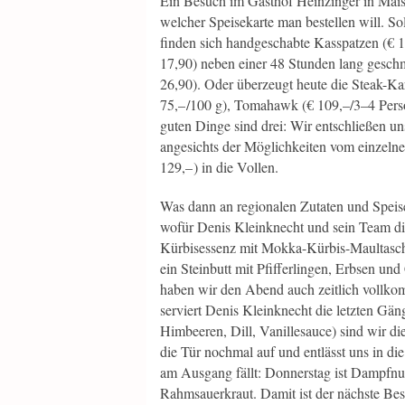
Ein Besuch im Gasthof Heinzinger in Maisa
welcher Speisekarte man bestellen will. Sol
finden sich handgeschabte Kasspatzen (€ 1
17,90) neben einer 48 Stunden lang geschm
26,90). Oder überzeugt heute die Steak-Ka
75,– /100 g), Tomahawk (€ 109,–/3–4 Pers
guten Dinge sind drei: Wir entschließen u
angesichts der Möglichkeiten vom einzel
129,– ) in die Vollen.
Was dann an regionalen Zutaten und Speisen
wofür Denis Kleinknecht und sein Team di
Kürbisessenz mit Mokka-Kürbis-Maultasche
ein Steinbutt mit Pfifferlingen, Erbsen un
haben wir den Abend auch zeitlich vollkom
serviert Denis Kleinknecht die letzten Gän
Himbeeren, Dill, Vanillesauce) sind wir di
die Tür nochmal auf und entlässt uns in di
am Ausgang fällt: Donnerstag ist Dampfnu
Rahmsauerkraut. Damit ist der nächste Besu