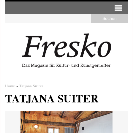
Home
»
Tatjana Suiter
TATJANA SUITER