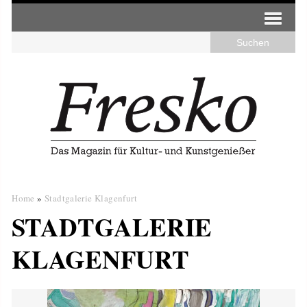
Home
»
Stadtgalerie Klagenfurt
STADTGALERIE
KLAGENFURT