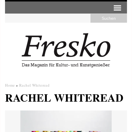
Home
»
Rachel Whiteread
RACHEL WHITEREAD