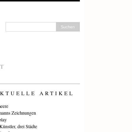
T
KTUELLE ARTIKEL
eere
anns Zeichnungen
play
ünstler, drei Städte