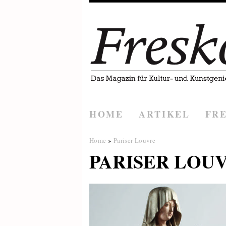
HOME
ARTIKEL
FR
Home
»
Pariser Louvre
PARISER LOU