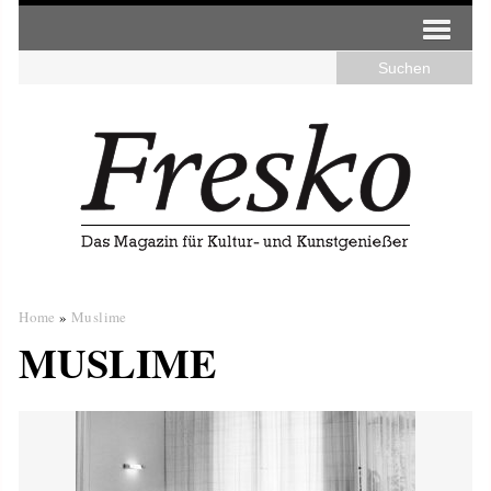
Home
»
Muslime
MUSLIME