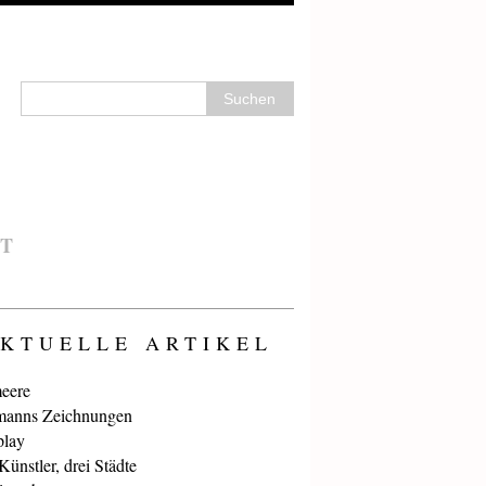
T
KTUELLE ARTIKEL
eere
anns Zeichnungen
play
ünstler, drei Städte