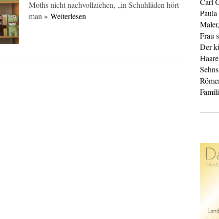
Carl 
Moths nicht nachvollziehen, „in Schuhläden hört
Paula
man
» Weiterlesen
Maler
Frau s
Der k
Haare
Sehnsu
Röme
Famil