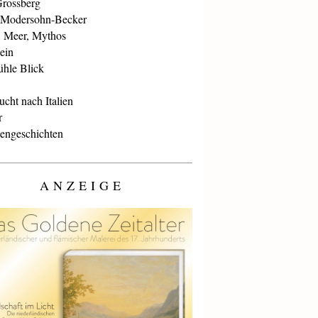
Grossberg
 Modersohn-Becker
, Meer, Mythos
ein
ühle Blick
cht nach Italien
r
iengeschichten
ANZEIGE