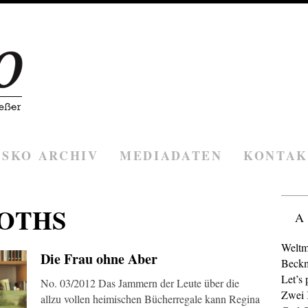
ESKO ARCHIV
MEDIADATEN
KONTAK
OTHS
A
Weltm
Die Frau ohne Aber
Beckm
Let’s 
No. 03/2012 Das Jammern der Leute über die
Zwei K
allzu vollen heimischen Bücherregale kann Regina