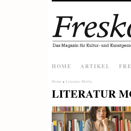
HOME
ARTIKEL
FR
Home
»
Literatur Moths
LITERATUR M