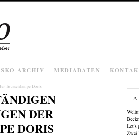
ESKO ARCHIV
MEDIADATEN
KONTAK
der Tourschlampe Doris
TÄNDIGEN
A
GEN DER
Weltm
Beckm
PE DORIS
Let’s 
Zwei K