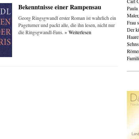
Carl 
Bekenntnisse einer Rampensau
Paula
Maler
Georg Ringsgwandl erster Roman ist wahrlich ein
Frau s
Pageturner und packt alle, die ihn lesen, nicht nur
Der k
die Ringsgwandl-Fans.
» Weiterlesen
Haare
Sehnsu
Röme
Famil