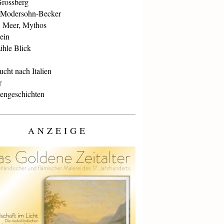
Grossberg
 Modersohn-Becker
, Meer, Mythos
ein
ühle Blick
cht nach Italien
r
iengeschichten
ANZEIGE