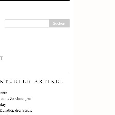
T
KTUELLE ARTIKEL
eere
anns Zeichnungen
play
ünstler, drei Städte