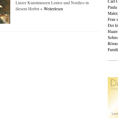
Carl 
Linzer Kunstmuseen Lentos und Nordico in
Paula
diesem Herbst
» Weiterlesen
Maler
Frau s
Der k
Haare
Sehnsu
Röme
Famil