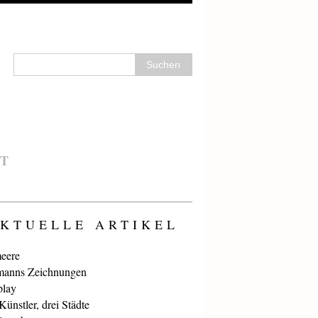
T
KTUELLE ARTIKEL
eere
anns Zeichnungen
play
ünstler, drei Städte