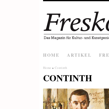
HOME
ARTIKEL
FR
Home
»
Continth
CONTINTH