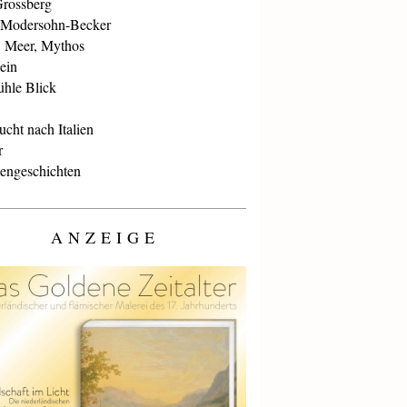
Grossberg
 Modersohn-Becker
, Meer, Mythos
ein
ühle Blick
cht nach Italien
r
iengeschichten
ANZEIGE