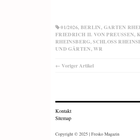
01/2026
,
BERLIN
,
GARTEN RHE
FRIEDRICH II. VON PREUSSEN
,
RHEINSBERG
,
SCHLOSS RHEINS
ND GÄRTEN
,
WR
← Voriger Artikel
Kontakt
Sitemap
Copyright © 2025 | Fresko Magazin