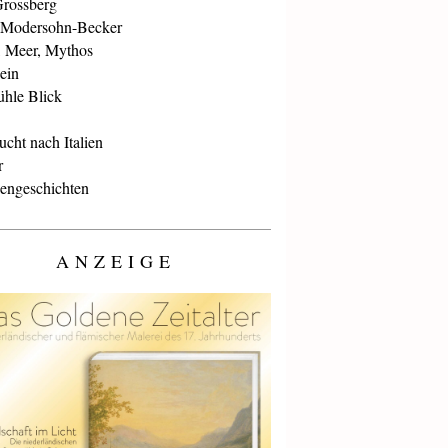
Grossberg
 Modersohn-Becker
, Meer, Mythos
ein
ühle Blick
cht nach Italien
r
iengeschichten
ANZEIGE