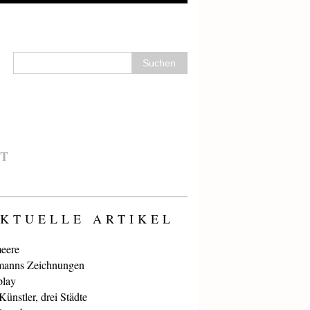
T
KTUELLE ARTIKEL
eere
anns Zeichnungen
play
ünstler, drei Städte