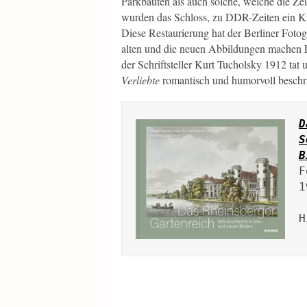
Parkbauten als auch solche, welche die Ze
wurden das Schloss, zu DDR-Zeiten ein Kra
Diese Restaurierung hat der Berliner Fotog
alten und die neuen Abbildungen machen L
der Schriftsteller Kurt Tucholsky 1912 ta
Verliebte
romantisch und humorvoll beschr
D
S
B
F
1
H