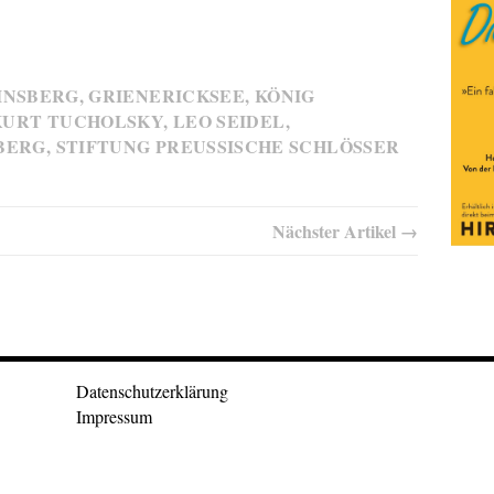
INSBERG
,
GRIENERICKSEE
,
KÖNIG
KURT TUCHOLSKY
,
LEO SEIDEL
,
BERG
,
STIFTUNG PREUSSISCHE SCHLÖSSER U
Nächster Artikel →
Datenschutzerklärung
Impressum