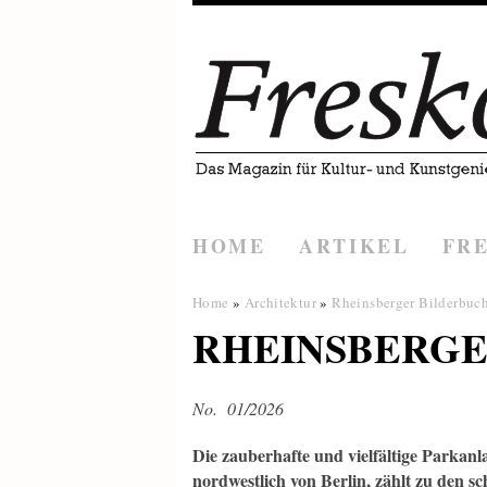
HOME
ARTIKEL
FR
Home
»
Architektur
»
Rheinsberger Bilderbuc
RHEINSBERGE
No. 01/2026
Die zauberhafte und vielfältige Parkan
nordwestlich von Berlin, zählt zu den s