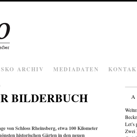
ESKO ARCHIV
MEDIADATEN
KONTAK
h
R BILDERBUCH
A
Weltm
Beckm
Let’s 
lage von Schloss Rheinsberg, etwa 100 Kilometer
Zwei K
chönsten historischen Gärten in den neuen