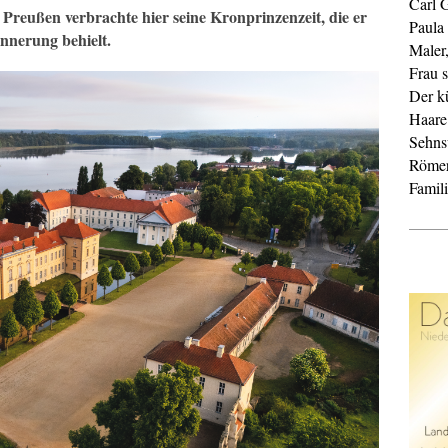
Carl 
Preußen verbrachte hier seine Kronprinzenzeit, die er
Paula
innerung behielt.
Maler
Frau s
Der k
Haare
Sehnsu
Röme
Famil