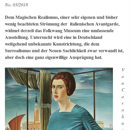
No. 03/2018
Dem Magischen
Realismus, einer sehr eigenen und bisher
wenig beachteten Strömung der italienischen Avantgarde,
widmet derzeit das Folkwang Museum eine umfassende
Ausstellung. Untersucht wird eine in Deutschland
weitgehend unbekannte Kunstrichtung, die dem
Surrealismus und der Neuen Sachlichkeit zwar verwandt ist,
aber doch eine ganz eigenwillige Ausprägung hat.
V
o
n
C
a
r
o
li
n
e