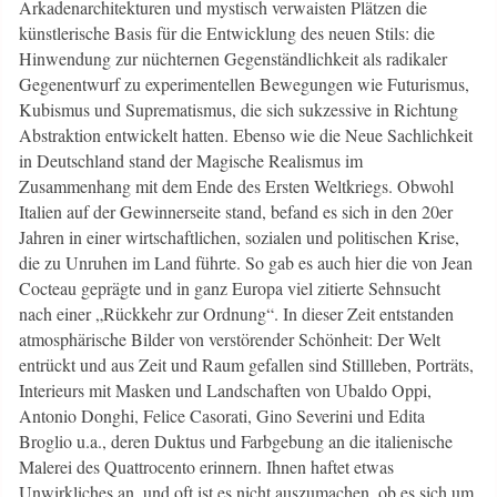
Arkadenarchitekturen und mystisch verwaisten Plätzen die
künstlerische Basis für die Entwicklung des neuen Stils: die
Hinwendung zur nüchternen Gegenständlichkeit als radikaler
Gegenentwurf zu experimentellen Bewegungen wie Futurismus,
Kubismus und Suprematismus, die sich sukzessive in Richtung
Abstraktion entwickelt hatten. Ebenso wie die Neue Sachlichkeit
in Deutschland stand der Magische Realismus im
Zusammenhang mit dem Ende des Ersten Weltkriegs. Obwohl
Italien auf der Gewinnerseite stand, befand es sich in den 20er
Jahren in einer wirtschaftlichen, sozialen und politischen Krise,
die zu Unruhen im Land führte. So gab es auch hier die von Jean
Cocteau geprägte und in ganz Europa viel zitierte Sehnsucht
nach einer „Rückkehr zur Ordnung“. In dieser Zeit entstanden
atmosphärische Bilder von verstörender Schönheit: Der Welt
entrückt und aus Zeit und Raum gefallen sind Stillleben, Porträts,
Interieurs mit Masken und Landschaften von Ubaldo Oppi,
Antonio Donghi, Felice Casorati, Gino Severini und Edita
Broglio u.a., deren Duktus und Farbgebung an die italienische
Malerei des Quattrocento erinnern. Ihnen haftet etwas
Unwirkliches an, und oft ist es nicht auszumachen, ob es sich um