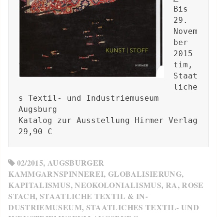
Bis 
29. 
Novem
ber 
2015 
tim, 

Staat
liche
s Textil- und Industriemuseum 
Augsburg 

Katalog zur Ausstellung Hirmer Verlag 
29,90 €
02/2015
,
AUGSBURGER
KAMMGARNSPINNEREI
,
GLOBALISIERUNG
,
KAPITALISMUS
,
NEOKOLONIALISMUS
,
RA
,
ROSE
STACH
,
STAATLICHE TEXTIL­ & IN­
DUSTRIEMUSEUM
,
STAATLICHES TEXTIL- UND