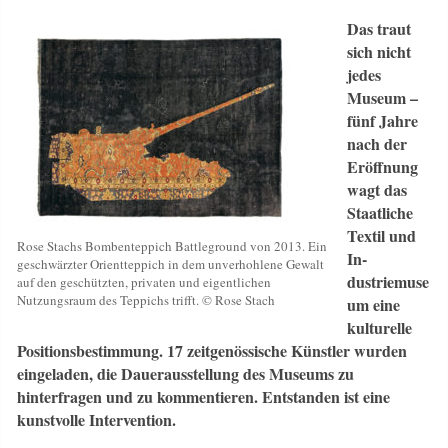
Das traut
sich nicht
jedes
Museum –
fünf Jahre
nach der
Eröffnung
wagt das
Staatliche
Textil­ und
Rose Stachs Bombenteppich Battleground von 2013. Ein
In­
geschwärzter Orientteppich in dem unverhohlene Gewalt
dustriemuse
auf den geschützten, privaten und eigentlichen
Nutzungsraum des Teppichs trifft. © Rose Stach
um eine
kulturelle
Positionsbestimmung. 17 zeitge­nössische Künstler wurden
eingeladen, die Dauerausstellung des Museums zu
hinterfragen und zu kommentieren. Entstanden ist eine
kunstvolle Intervention.