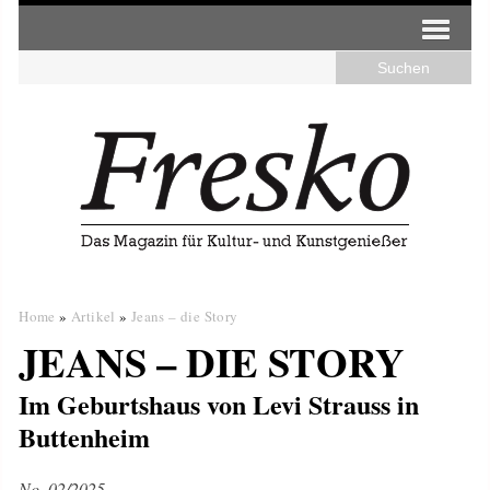
Home
»
Artikel
»
Jeans – die Story
JEANS – DIE STORY
Im Geburtshaus von Levi Strauss in
Buttenheim
No. 02/2025