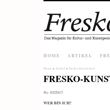
HOME
ARTIKEL
FR
Home
»
Artikel
»
Fresko-Kunsträtsel
FRESKO-KUNS
No. 03/2015
WER BIN ICH?