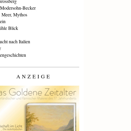
Grossberg
 Modersohn-Becker
, Meer, Mythos
ein
ühle Blick
cht nach Italien
r
iengeschichten
ANZEIGE