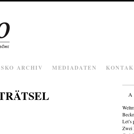
ESKO ARCHIV
MEDIADATEN
KONTAK
TRÄTSEL
A
Weltm
Beckm
Let’s 
Zwei K