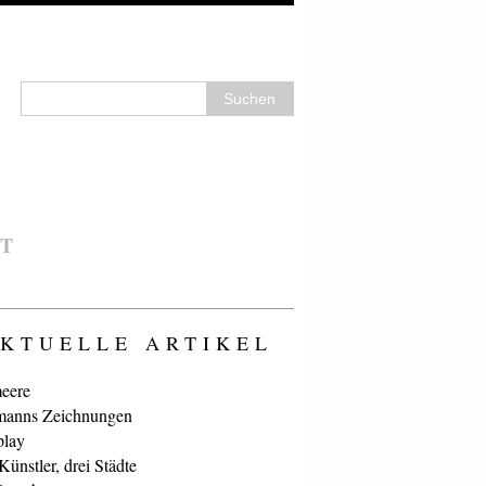
T
KTUELLE ARTIKEL
eere
anns Zeichnungen
play
ünstler, drei Städte