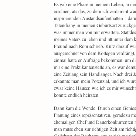
Es gab eine Phase in meinem Leben, in der
erschien, als das, zu dem ich verdammt wa
inspirierenden Auslandsaufenthalten – darun
Tatendrang in meinen Geburtsort zurückgek
was immer man von mir erwartete. Stattde
meines Vaters zu leben und litt unter dem
Freund nach Rom schrieb. Kurz darauf wurd
ausgerechnet von dem Kollegen verdrängt,
einmal hatte er Aufträge bekommen, um die
mir eine Praktikantenstelle an, es war dem
eine Zeitlang sein Handlanger. Nach drei J
erkannte man mein Potenzial, und ich wurd
zwar keine Häuser, wie ich es mir wünsch
konnte endlich heiraten.
Dann kam die Wende. Durch einen Geniestre
Planung eines repräsentativen, geradezu
ehemaligen Chef und Dauerkonkurrenten nan
man muss eben zur richtigen Zeit am richti
Geliebten des Bauherrn, wo er sich regelm