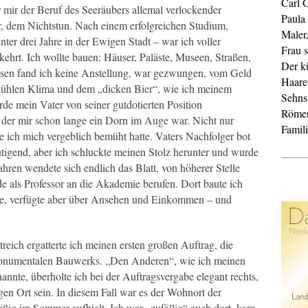
Carl 
 mir der Beruf des Seeräubers allemal verlockender
Paula
r, dem Nichtstun. Nach einem erfolgreichen Studium,
Maler
ter drei Jahre in der Ewigen Stadt – war ich voller
Frau s
ehrt. Ich wollte bauen: Häuser, Paläste, Museen, Straßen,
Der k
ssen fand ich keine Anstellung, war gezwungen, vom Geld
Haare
 kühlen Klima und dem „dicken Bier“, wie ich meinem
Sehnsu
e mein Vater von seiner gutdotierten Position
Röme
 der mir schon lange ein Dorn im Auge war. Nicht nur
Famil
 ich mich vergeblich bemüht hatte. Vaters Nachfolger bot
ütigend, aber ich schluckte meinen Stolz herunter und wurde
ahren wendete sich endlich das Blatt, von höherer Stelle
e als Professor an die Akademie berufen. Dort baute ich
te, verfügte aber über Ansehen und Einkommen – und
ich ergatterte ich meinen ersten großen Auftrag, die
 monumentalen Bauwerks. „Den Anderen“, wie ich meinen
nte, überholte ich bei der Auftragsvergabe elegant rechts,
gen Ort sein. In diesem Fall war es der Wohnort der
äßig im Sommer aufhielt. Ich war „zufällig“ auch dort, kam