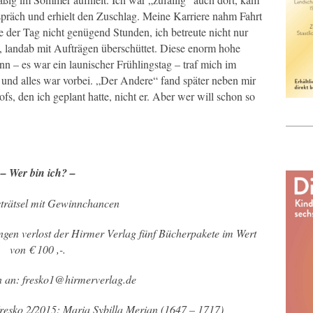
präch und erhielt den Zuschlag. Meine Karriere nahm Fahrt
tte der Tag nicht genügend Stunden, ich betreute nicht nur
f, landab mit Aufträgen überschüttet. Diese enorm hohe
ann – es war ein launischer Frühlingstag – traf mich im
 und alles war vorbei. „Der Andere“ fand später neben mir
ofs, den ich geplant hatte, nicht er. Aber wer will schon so
– Wer bin ich? –
trätsel mit Gewinnchancen
ngen verlost der Hirmer Verlag fünf Bücherpakete im Wert
von € 100 ,-.
 an: fresko1@hirmerverlag.de
Fresko 2/2015: Maria Sybilla Merian (1647 – 1717)