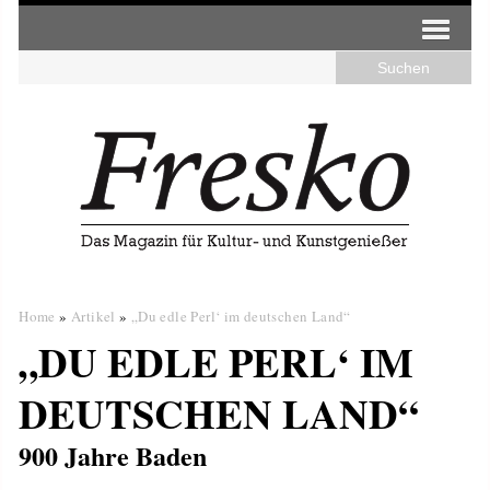
Home
»
Artikel
»
„Du edle Perl‘ im deutschen Land“
„DU EDLE PERL‘ IM
DEUTSCHEN LAND“
900 Jahre Baden