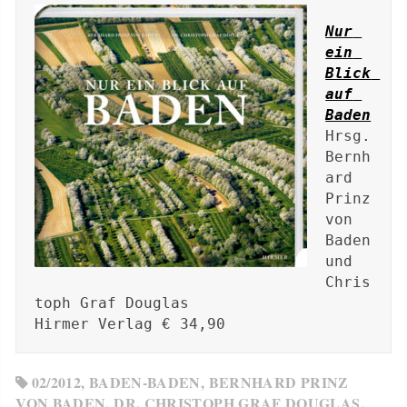
Nur 
ein 
Blick 
auf 
Baden
Hrsg. 
Bernh
ard 
Prinz 
von 
Baden 
und 
Chris
toph Graf Douglas 

Hirmer Verlag € 34,90
02/2012
,
BADEN-BADEN
,
BERNHARD PRINZ
VON BADEN
,
DR. CHRISTOPH GRAF DOUGLAS
,