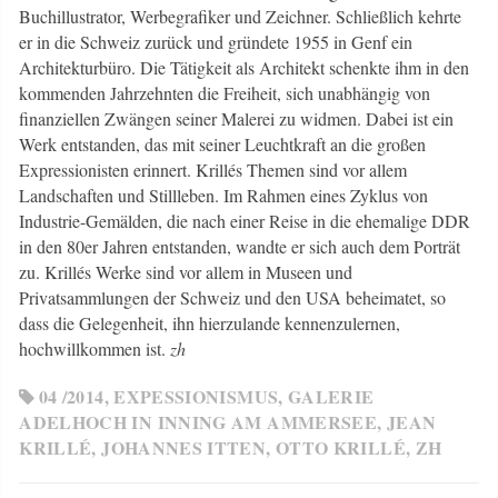
Buchillustrator, Werbegrafiker und Zeichner. Schließlich kehrte
er in die Schweiz zurück und gründete 1955 in Genf ein
Architekturbüro. Die Tätigkeit als Architekt schenkte ihm in den
kommenden Jahrzehnten die Freiheit, sich unabhängig von
finanziellen Zwängen seiner Malerei zu widmen. Dabei ist ein
Werk entstanden, das mit seiner Leuchtkraft an die großen
Expressionisten erinnert. Krillés Themen sind vor allem
Landschaften und Stillleben. Im Rahmen eines Zyklus von
Industrie-Gemälden, die nach einer Reise in die ehemalige DDR
in den 80er Jahren entstanden, wandte er sich auch dem Porträt
zu. Krillés Werke sind vor allem in Museen und
Privatsammlungen der Schweiz und den USA beheimatet, so
dass die Gelegenheit, ihn hierzulande kennenzulernen,
hochwillkommen ist.
zh
04 /2014
,
EXPESSIONISMUS
,
GALERIE
ADELHOCH IN INNING AM AMMERSEE
,
JEAN
KRILLÉ
,
JOHANNES ITTEN
,
OTTO KRILLÉ
,
ZH