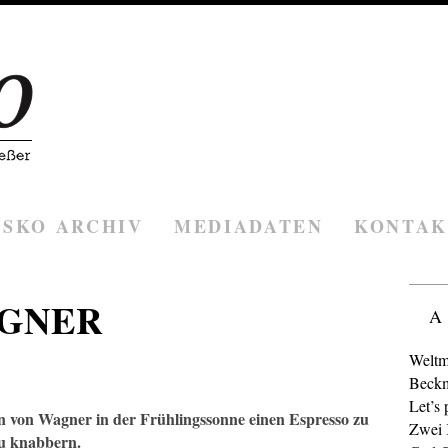
ESKO ARCHIV
MEDIADATEN
KONTAK
AGNER
A
Weltm
Beckm
Let’s 
ken von Wagner in der Frühlingssonne einen Espresso zu
Zwei K
u knabbern.