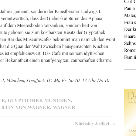
Carl 
Paula
n Jahres gemeint, sondern der Kunstberater Ludwigs I.,
Maler
 verantwortlich, dass die Giebelskulpturen des Aphaia-
Frau s
 auf dem Meeresboden versanken, sondern heil von
Der k
te gehören sie zum kostbarsten Besitz der Glyptothek,
Haare
inen Bar des Museumscafés bekommt man nämlich den wohl
Sehnsu
d hat die Qual der Wahl zwischen hausgemachten Kuchen
Röme
les ist empfehlenswert. Das Café mit seinem idyllischen
Famil
einer Bekanntheit einen unaufgeregten, zauberhaften Charme
z 3, München, Geöffnet: Di, Mi, Fr–So 10–17 Uhr Do 10–
FÉ
,
GLYPTOTHEK MÜNCHEN
,
RTIN VON WAGNER
,
WAGNER
Nächster Artikel →