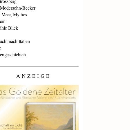
Grossberg
 Modersohn-Becker
, Meer, Mythos
ein
ühle Blick
cht nach Italien
r
iengeschichten
ANZEIGE