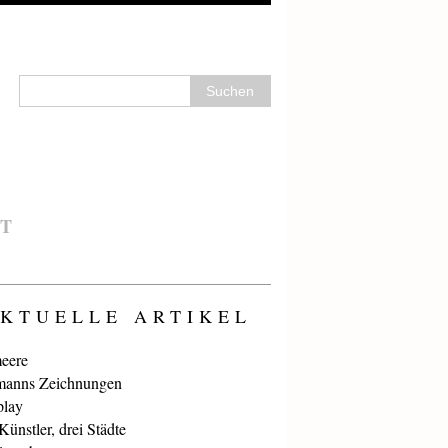
T
KTUELLE ARTIKEL
eere
anns Zeichnungen
play
ünstler, drei Städte