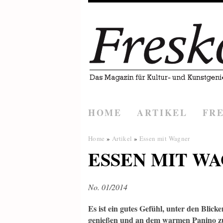
HOME
ARTIKEL
FR
Home
»
Artikel
»
Essen mit Wagner
ESSEN MIT W
No. 01/2014
Es ist ein gutes Gefühl, unter den Blic
genießen und an dem warmen Panino z