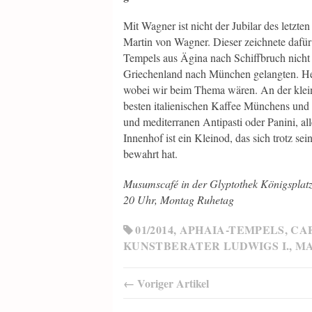
Mit Wagner ist nicht der Jubilar des letzte
Martin von Wagner. Dieser zeichnete dafür
Tempels aus Ägina nach Schiffbruch nicht
Griechenland nach München gelangten. Heu
wobei wir beim Thema wären. An der kle
besten italienischen Kaffee Münchens un
und mediterranen Antipasti oder Panini, al
Innenhof ist ein Kleinod, das sich trotz s
bewahrt hat.
Musumscafé in der Glyptothek Königsplat
20 Uhr, Montag Ruhetag
01/2014
,
APHAIA-TEMPELS
,
CA
KUNSTBERATER LUDWIGS I.
,
MA
← Voriger Artikel