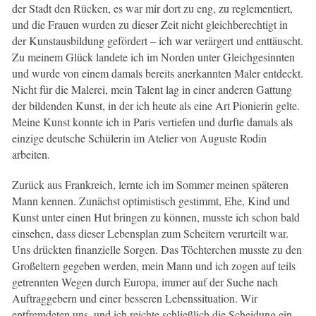
der Stadt den Rücken, es war mir dort zu eng, zu reglementiert,
und die Frauen wurden zu dieser Zeit nicht gleichberechtigt in
der Kunstausbildung gefördert – ich war verärgert und enttäuscht.
Zu meinem Glück landete ich im Norden unter Gleichgesinnten
und wurde von einem damals bereits anerkannten Maler entdeckt.
Nicht für die Malerei, mein Talent lag in einer anderen Gattung
der bildenden Kunst, in der ich heute als eine Art Pionierin gelte.
Meine Kunst konnte ich in Paris vertiefen und durfte damals als
einzige deutsche Schülerin im Atelier von Auguste Rodin
arbeiten.
Zurück aus Frankreich, lernte ich im Sommer meinen späteren
Mann kennen. Zunächst optimistisch gestimmt, Ehe, Kind und
Kunst unter einen Hut bringen zu können, musste ich schon bald
einsehen, dass dieser Lebensplan zum Scheitern verurteilt war.
Uns drückten finanzielle Sorgen. Das Töchterchen musste zu den
Großeltern gegeben werden, mein Mann und ich zogen auf teils
getrennten Wegen durch Europa, immer auf der Suche nach
Auftraggebern und einer besseren Lebenssituation. Wir
entfremdeten uns, und ich reichte schließlich die Scheidung ein.