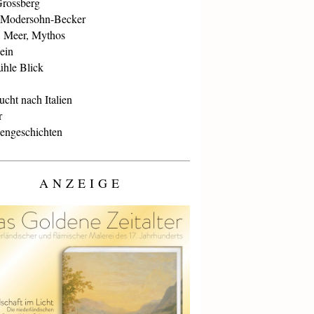
Grossberg
 Modersohn-Becker
, Meer, Mythos
ein
ühle Blick
cht nach Italien
r
iengeschichten
ANZEIGE