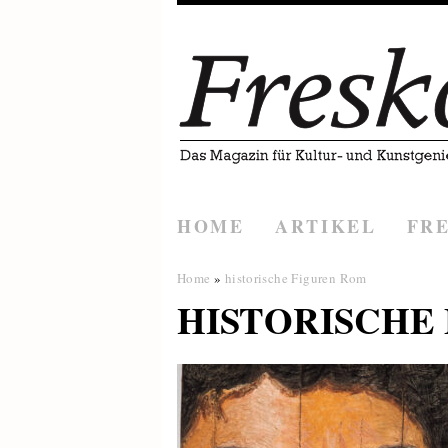
HOME
ARTIKEL
FR
Home
»
historische Figuren Rom
HISTORISCHE