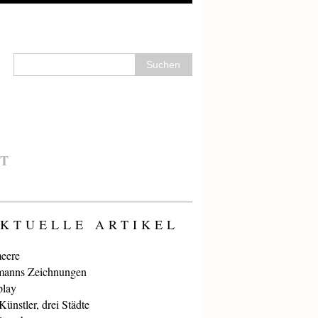
T
KTUELLE ARTIKEL
eere
anns Zeichnungen
play
ünstler, drei Städte