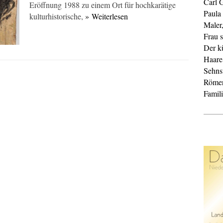
Carl 
Eröffnung 1988 zu einem Ort für hochkarätige
Paula
kulturhistorische,
» Weiterlesen
Maler
Frau s
Der k
Haare
Sehnsu
Röme
Famil