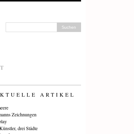
T
KTUELLE ARTIKEL
eere
anns Zeichnungen
play
ünstler, drei Städte