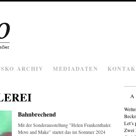
ESKO ARCHIV
MEDIADATEN
KONTAK
LEREI
A
Weltm
Bahnbrechend
Beckm
Let’s 
Mit der Sonderausstellung "Helen Frankenthaler.
Zwei K
Move and Make" startet das im Sommer 2024