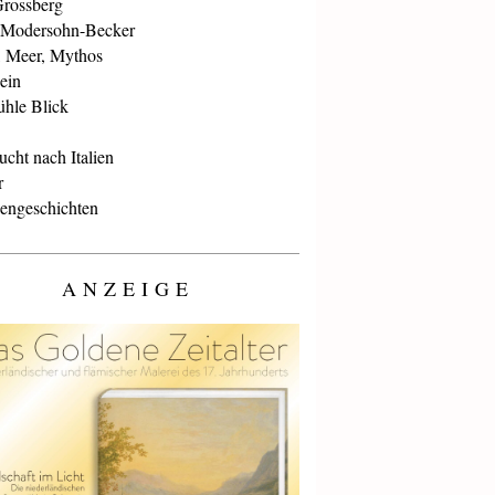
Grossberg
 Modersohn-Becker
, Meer, Mythos
ein
ühle Blick
cht nach Italien
r
iengeschichten
ANZEIGE