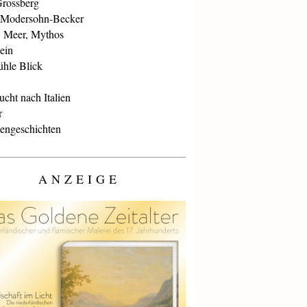
Grossberg
 Modersohn-Becker
, Meer, Mythos
ein
ühle Blick
cht nach Italien
r
iengeschichten
ANZEIGE