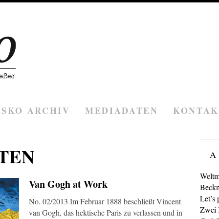
ESKO ARCHIV
MEDIADATEN
KONTAK
TEN
A
Weltm
Van Gogh at Work
Beckm
Let’s 
No. 02/2013 Im Februar 1888 beschließt Vincent
Zwei K
van Gogh, das hektische Paris zu verlassen und in