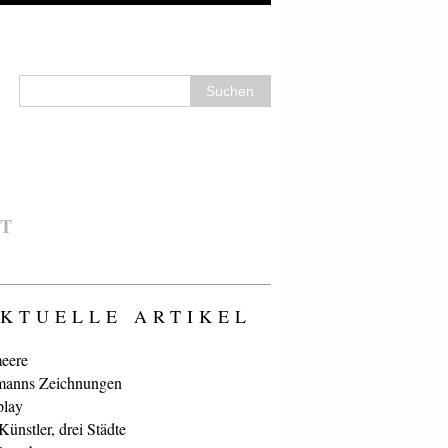
T
KTUELLE ARTIKEL
eere
anns Zeichnungen
play
ünstler, drei Städte