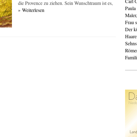
Carl 
die Provence zu ziehen. Sein Wunschtraum ist es,
Paula
» Weiterlesen
Maler
Frau s
Der k
Haare
Sehnsu
Röme
Famil