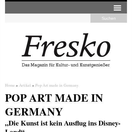
Home
»
Artikel
»
Pop Art made in Germany
POP ART MADE IN
GERMANY
„Die Kunst ist kein Ausflug ins Disney-
Land“