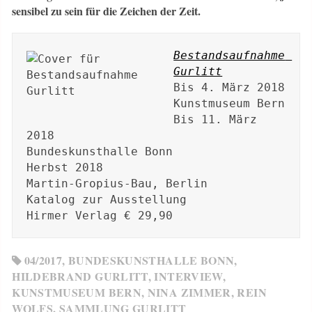
sensibel zu sein für die Zeichen der Zeit.
Bestandsaufnahme 
Gurlitt
Bis 4. März 2018

Kunstmuseum Bern

Bis 11. März 
2018

Bundeskunsthalle Bonn

Herbst 2018

Martin-Gropius-Bau, Berlin

Katalog zur Ausstellung

Hirmer Verlag € 29,90
04/2017
,
BUNDESKUNSTHALLE BONN
,
HILDEBRAND GURLITT
,
INTERVIEW
,
KUNSTMUSEUM BERN
,
NINA ZIMMER
,
REIN
WOLFS
,
SAMMLUNG GURLITT