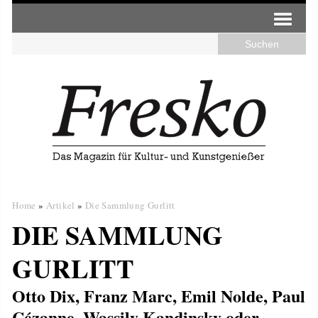
Home
»
Artikel
»
Die Sammlung Gurlitt
DIE SAMMLUNG
GURLITT
Otto Dix, Franz Marc, Emil Nolde, Paul
Cézanne, Wassily Kandinsky oder